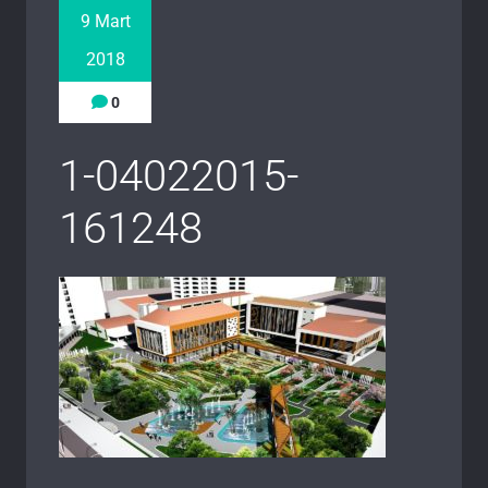
9 Mart
2018
0
1-04022015-
161248