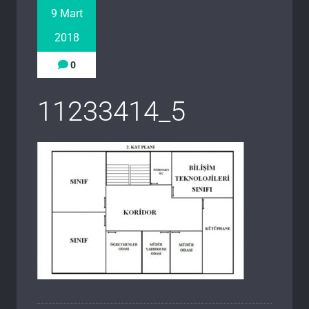
9 Mart
2018
0
11233414_5