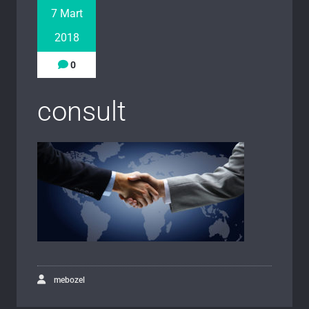
7 Mart
2018
0
consult
mebozel