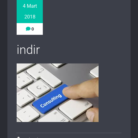
4 Mart
2018
0
indir